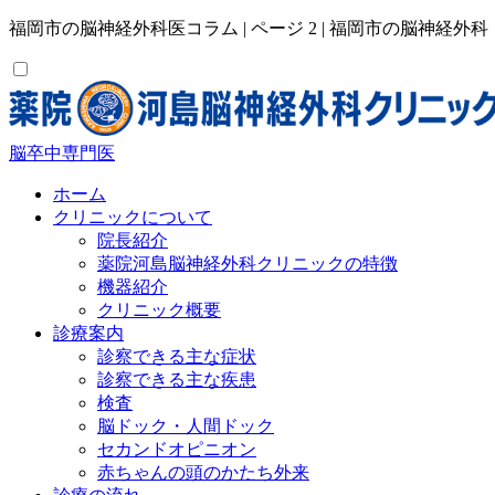
福岡市の脳神経外科医コラム | ページ 2 | 福岡市の脳神経
脳卒中専⾨医
ホーム
クリニックについて
院長紹介
薬院河島脳神経外科クリニックの特徴
機器紹介
クリニック概要
診療案内
診察できる主な症状
診察できる主な疾患
検査
脳ドック・人間ドック
セカンドオピニオン
赤ちゃんの頭のかたち外来