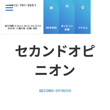
092-791-9351
脳神経外科専⾨医
脳卒中専⾨医
オンライン
受付時間 9:00-13:00/15:00-19:00
WEB予約
アクセス
休診⽇：⽕曜午後・⽇曜・祝⽇
診療
セカンドオピ
ニオン
SECOND-OPINION