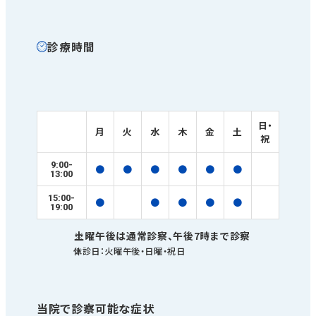
診療時間
日・
月
火
水
木
金
土
祝
9:00-
●
●
●
●
●
●
13:00
15:00-
●
●
●
●
●
19:00
土曜午後は通常診察、午後7時まで診察
休診⽇：⽕曜午後・⽇曜・祝⽇
当院で診察可能な症状