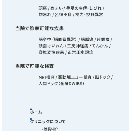
頭痛
めまい
手足の麻痺・しびれ
物忘れ
呂律不良
視力･視野異常
当院で診察可能な疾患
脳卒中（脳血管異常）
脳腫瘍
片頭痛
顔面けいれん
三叉神経痛
てんかん
脊椎変性疾患
正常圧水頭症
当院で可能な検査
MRI検査
頚動脈エコー検査
脳ドック
人間ドック（全身DWIBS）
ホーム
クリニックについて
院長紹介