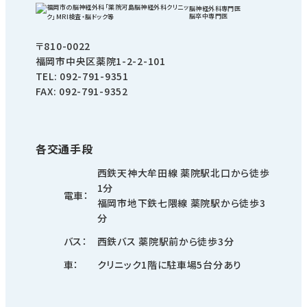
脳神経外科専⾨医
脳卒中専⾨医
〒810-0022
福岡市中央区薬院1-2-2-101
TEL:
092-791-9351
FAX: 092-791-9352
各交通手段
⻄鉄天神⼤牟⽥線 薬院駅北口から徒歩
1分
電車
福岡市地下鉄七隈線 薬院駅から徒歩3
分
バス
西鉄バス 薬院駅前から徒歩3分
車
クリニック1階に駐車場5台分あり