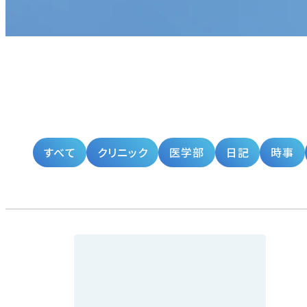
すべて
クリニック
医学部
日記
時事