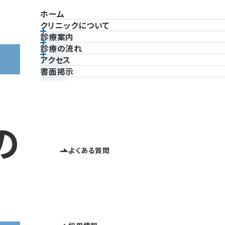
ホーム
クリニックについて
診療案内
診療の流れ
院長紹介
アクセス
診察できる主な症状
書面掲示
通常診療（保険診療）の場合
薬院河島脳神経外科クリニックの特徴
診察できる主な疾患
脳ドック・人間ドックの場合
機器紹介
検査
セカンドオピニオンの場合
の脳神経外科
クリニック概要
脳ドック・人間ドック
よくある質問
セカンドオピニオン
赤ちゃんの頭のかたち外来
COLUMN