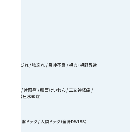
足の麻痺・しびれ
物忘れ
呂律不良
視力･視野異常
常）
脳腫瘍
片頭痛
顔面けいれん
三叉神経痛
性疾患
正常圧水頭症
エコー検査
脳ドック
人間ドック（全身DWIBS）