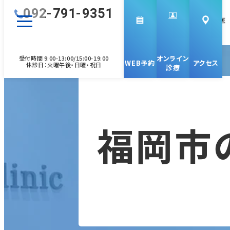
092-791-9351
脳神経外科専⾨医
脳卒中専⾨医
オンライン
受付時間 9:00-13:00/15:00-19:00
WEB予約
アクセス
休診⽇：⽕曜午後・⽇曜・祝⽇
診療
福岡市